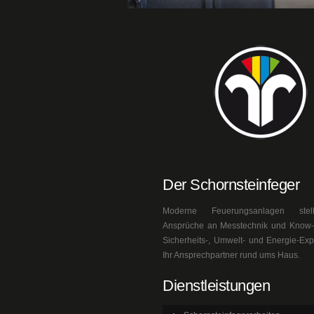
Der Schornsteinfeger
Moderne Feuerungsanlagen ste
Ansprüche an Messtechnik und Know-h
Sicherheits-, Umwelt- und Energie-Exp
Ihr Ansprechpartner rund ums Haus.
Dienstleistungen