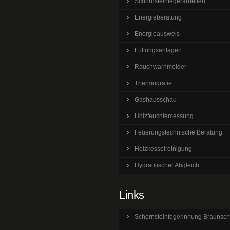
Schornsteinfegerarbeiten
Energieberatung
Energieausweis
Lüftungsanlagen
Rauchwarnmelder
Thermografie
Gashausschau
Holzfeuchtemessung
Feuerungstechnische Beratung
Heizkesselreinigung
Hydraulischer Abgleich
Links
Schornsteinfegerinnung Braunsc