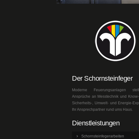
Der Schornsteinfeger
Moderne Feuerungsanlagen ste
Ansprüche an Messtechnik und Know-h
Sicherheits-, Umwelt- und Energie-Exp
Ihr Ansprechpartner rund ums Haus.
Dienstleistungen
Schornsteinfegerarbeiten