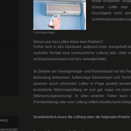
relativ komplexer Vorga
Energie. Lüftet man
Feuchtigkeit nicht ab
Schimmelpilzentstehung
Lüftungsanlage.
Warum war das Lüften früher kein Problem?
Früher fand in den Gebäuden aufgrund einer mangelhaft d
undichter Fenster eine kontinuierliche Lüftung statt. Unter
nicht wünschenswert und sehr verlustbehaftet.
Im Zeitalter der Niedrigenergie- und Passivhäuser hat die Fr
Bedeutung bekommen. Aufwendige Dämmungen und Dichthe
gesehen durch schlechtes Lüften in Frage gestellt werden.
kontrollierte Wohnungslüftung an und ggf. sogar mit ein
(Wärmerückgewinnung). In allen anderen Fällen kann d
(Fensterlüftung) oder eine Lüftung mittels Abluftschacht erfolg
Grundsätzlich muss die Lüftung aber die folgenden Punkte 
hweig
egermeister