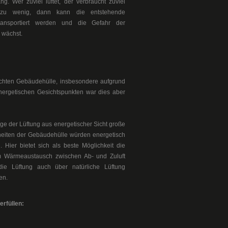
ng. Wer zuviel lüftet, der verbraucht zuviel
 zu wenig, dann kann die entstehende
transportiert werden und die Gefahr der
 wächst.
ichten Gebäudehülle, insbesondere aufgrund
 energetischen Gesichtspunkten war dies aber
age der Lüftung aus energetischer Sicht große
iten der Gebäudehülle würden energetisch
 Hier bietet sich als beste Möglichkeit die
em Wärmeaustausch zwischen Ab- und Zuluft
ie Lüftung auch über natürliche Lüftung
en.
erfüllen: