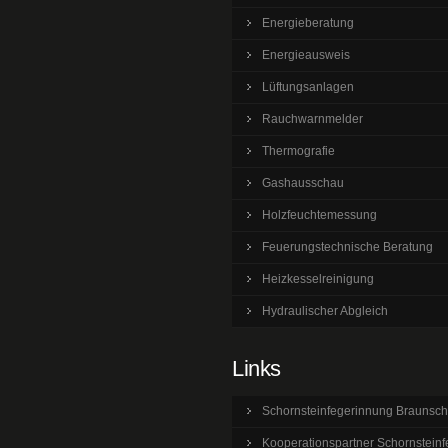
Energieberatung
Energieausweis
Lüftungsanlagen
Rauchwarnmelder
Thermografie
Gashausschau
Holzfeuchtemessung
Feuerungstechnische Beratung
Heizkesselreinigung
Hydraulischer Abgleich
Links
Schornsteinfegerinnung Braunsc
Kooperationspartner Schornsteinf