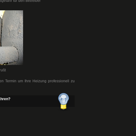
sgefahr für den Betreiber
rußt
en Termin um Ihre Heizung professionell zu
ahren?