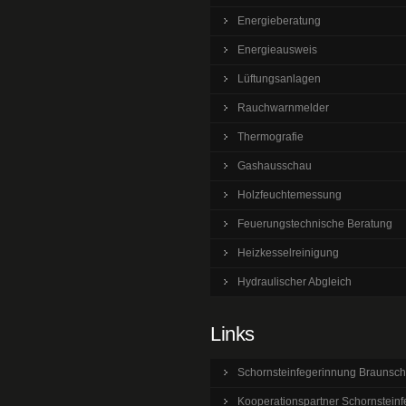
Energieberatung
Energieausweis
Lüftungsanlagen
Rauchwarnmelder
Thermografie
Gashausschau
Holzfeuchtemessung
Feuerungstechnische Beratung
Heizkesselreinigung
Hydraulischer Abgleich
Links
Schornsteinfegerinnung Braunsc
Kooperationspartner Schornsteinf