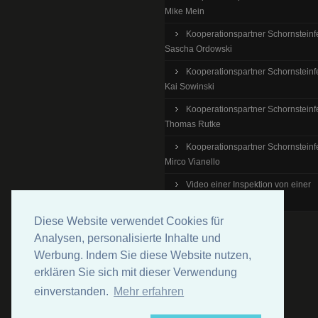
Mike Mein
Kooperationspartner Schornsteinf
Sascha Ordowski
Kooperationspartner Schornsteinf
Kai Sowinski
Kooperationspartner Schornsteinf
Thomas Rutke
Kooperationspartner Schornsteinf
Mirco Vianello
Video einer Inspektion von einer
Kunststoffabgasleitung
Diese Website verwendet Cookies für
Analysen, personalisierte Inhalte und
Werbung. Indem Sie diese Website nutzen,
erklären Sie sich mit dieser Verwendung
einverstanden.
Mehr erfahren