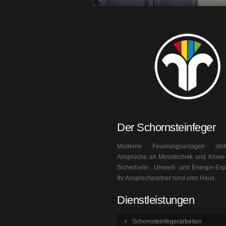
Der Schornsteinfeger
Moderne Feuerungsanlagen ste
Ansprüche an Messtechnik und Know-h
Sicherheits-, Umwelt- und Energie-Exp
Ihr Ansprechpartner rund ums Haus.
Dienstleistungen
Schornsteinfegerarbeiten